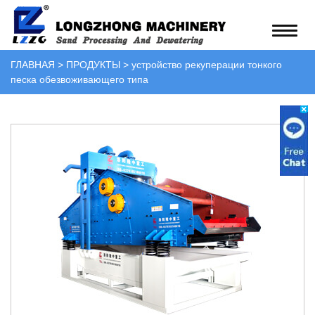
ГЛАВНАЯ
>
ПРОДУКТЫ
>
устройство рекуперации тонкого
песка обезвоживающего типа