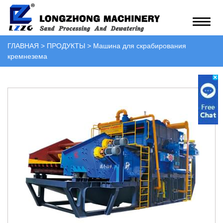
ГЛАВНАЯ
>
ПРОДУКТЫ
>
Машина для скрабирования
кремнезема